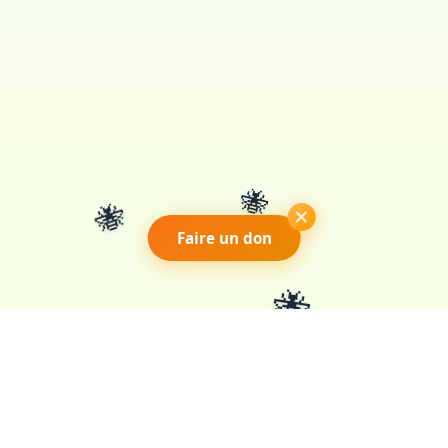
🐝
🐝
×
Faire un don
🐝
Association loi 1901 pour la