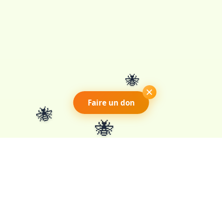
🐝
×
🐝
Faire un don
🐝
Association loi 1901 pour la
préservation des pollinisateurs en