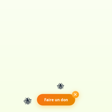
🐝
×
🐝
Faire un don