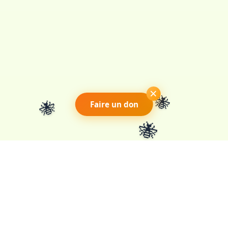
×
🐝
🐝
Faire un don
🐝
Association loi 1901 pour la
préservation des pollinisateurs en