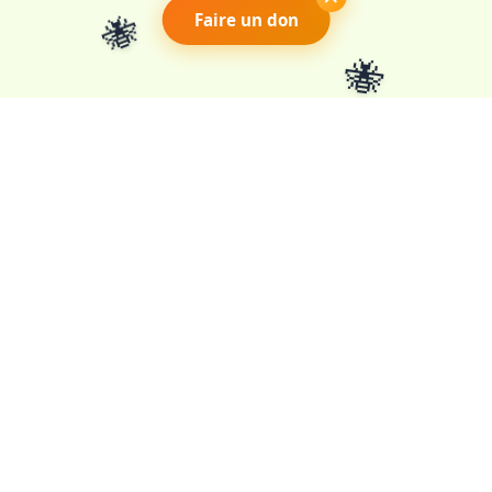
🐝
🐝
Faire un don
🐝
NAVIGATION
RESSOURCES
Notre projet
Docs pédagogiques
Agenda
Abeilles solitaires
Carte interactive
Livres & Revues
Soutenir
Liens ressources
Contact
Partenaires