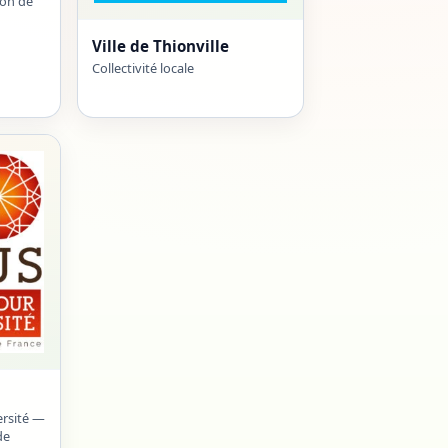
ion de
Ville de Thionville
Collectivité locale
ersité —
de