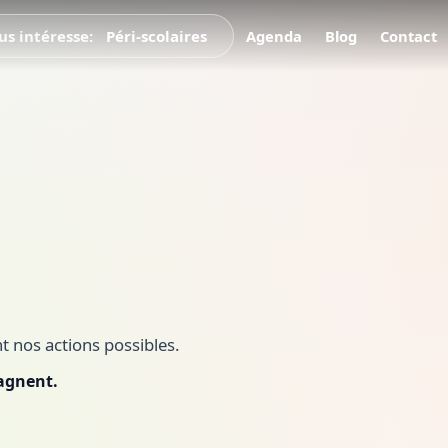
us intéresse:
Scolaires
Agenda
Blog
Péri-scolaires
Contact
Collectivités
nt nos actions possibles.
agnent.