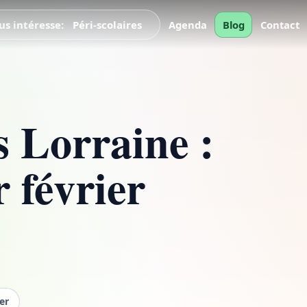
Péri-scolaires
us intéresse:
Scolaires
Agenda
Blog
Péri-scolaires
Contact
s Lorraine :
 février
ier