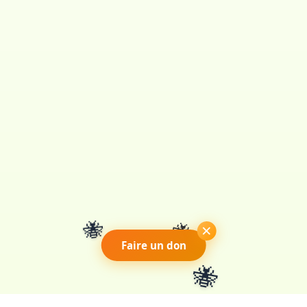
🐝
🐝
×
Faire un don
🐝