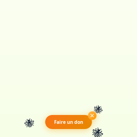
🐝
×
🐝
Faire un don