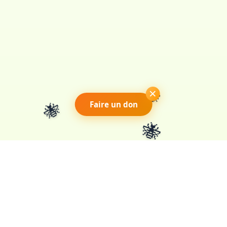
🐝
🐝
×
Faire un don
🐝
Association loi 1901 pour la
préservation des pollinisateurs en