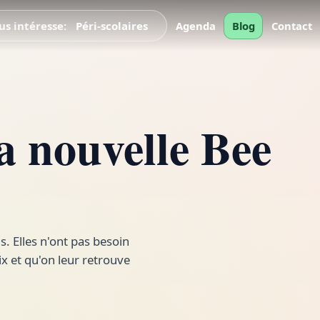
Collectivités
us intéresse:
Scolaires
Agenda
Blog
Péri-scolaires
Contact
a nouvelle Bee
s. Elles n'ont pas besoin
aix et qu'on leur retrouve