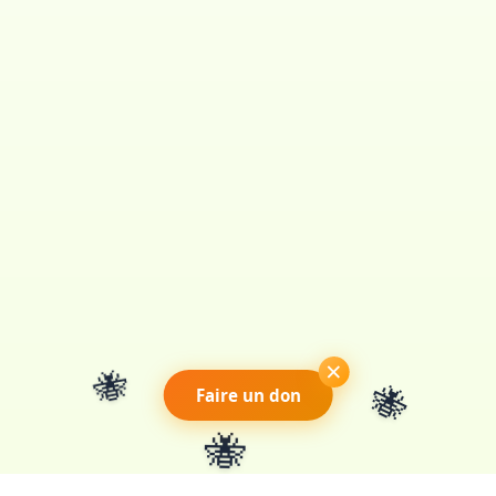
🐝
×
Faire un don
🐝
🐝