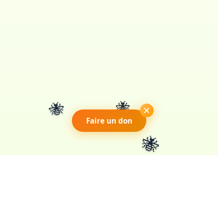
🐝
🐝
×
Faire un don
🐝
NAVIGATION
RESSOURCES
Notre projet
Docs pédagogiques