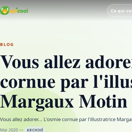
Ce qui vo
BLOG
Vous allez adore
cornue par l'illu
Margaux Motin
Vous allez adorer... L'osmie cornue par l'illustratrice Marg
Mai 2020 —
ARCHIVÉ