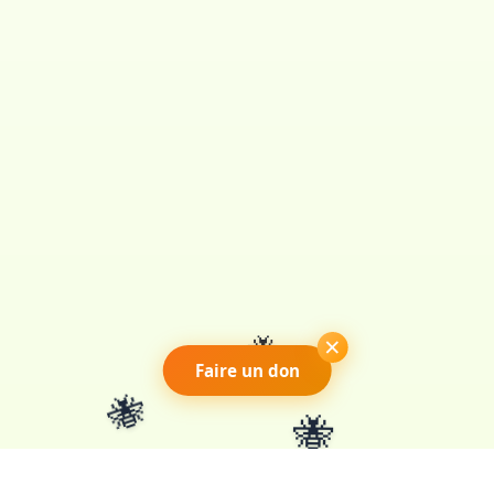
🐝
×
Faire un don
🐝
🐝