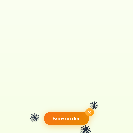
🐝
🐝
×
Faire un don
🐝