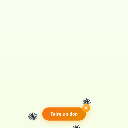
🐝
🐝
×
Faire un don
🐝